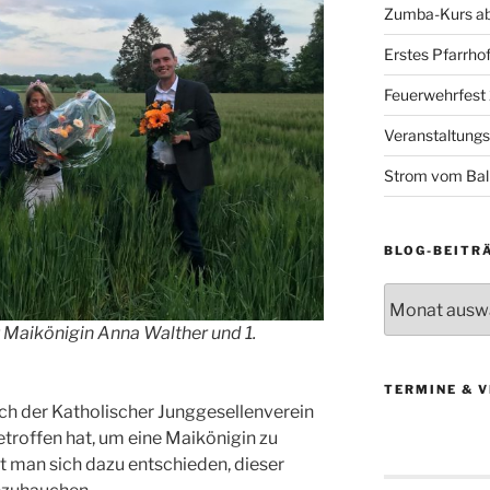
Zumba-Kurs ab
Erstes Pfarrhof
Feuerwehrfest
Veranstaltung
Strom vom Ba
BLOG-BEITR
Blog-
Beiträge
it Maikönigin Anna Walther und 1.
TERMINE & 
sich der Katholischer Junggesellenverein
getroffen hat, um eine Maikönigin zu
at man sich dazu entschieden, dieser