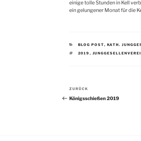
einige tolle Stunden in Kell ve
ein gelungener Monat für die Ke
KATEGORIEN
BLOG POST
,
KATH. JUNGGE
SCHLAGWÖRTER
2019
,
JUNGGESELLENVERE
Beitragsnavigation
Vorheriger
ZURÜCK
Beitrag
Königsschießen 2019