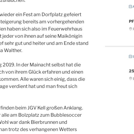
inzuhauchen.
A
wieder ein Fest am Dorfplatz gefeiert
P
rsteigerung bereits am vorhergehenden
llen haben sich also im Feuerwehrhaus
P
jeder von ihnen auf seine Maikönigin
ef sehr gut und heiter und am Ende stand
na Walther.
S
g 2019. In der Mainacht selbst hat die
25
ch von ihrem Glück erfahren und einen
ommen. Alle waren sich einig, dass die
B
ge verdient hat und man freut sich
n finden beim JGV Kell großen Anklang.
r alle am Bolzplatz zum Bubblesoccer
e Wohl war dank Bierbrunnen und
man trotz des verhangenen Wetters