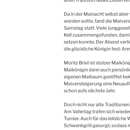
alten Tradition neues Leben e
Da in der Mainacht selbst aber 
werden sollte, fand die Maive
Samstag statt. Viele Junggese
Kell zusammengefunden, damit 
setzen konnte. Der Abend verli
die glückliche Königin fest: An
Moritz Briel ist stolzer Maiköni
Maikönigin dann auch persönli
eigenen Maibaum gestiftet bek
Maiversteigerung eine Neuaufla
schon aufs nächste Jahr.
Doch nicht nur alte Traditione
Am Vatertag trafen sich wiede
Turnier. Auch für das leiblich
Schwenkgrill gesorgt, sodass 