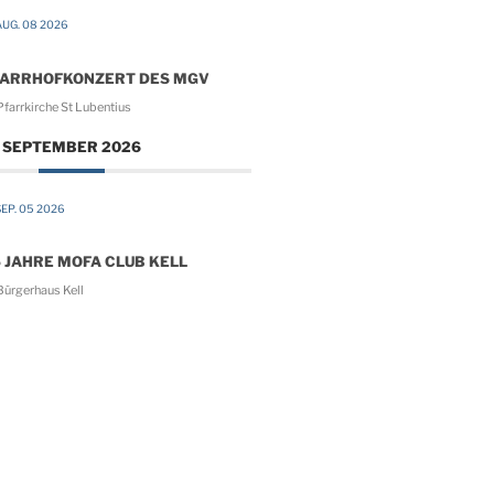
UG. 08 2026
FARRHOFKONZERT DES MGV
farrkirche St Lubentius
SEPTEMBER 2026
EP. 05 2026
 JAHRE MOFA CLUB KELL
ürgerhaus Kell