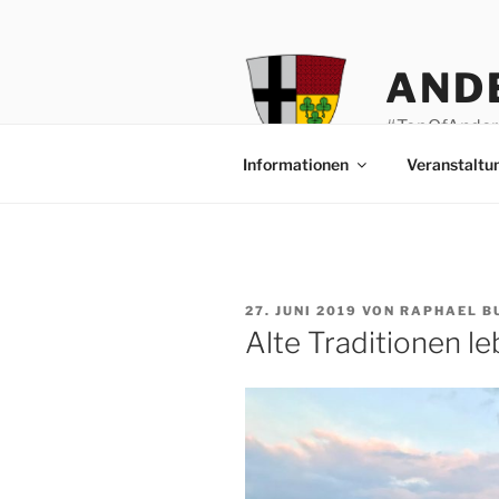
Zum
Inhalt
springen
AND
#TopOfAnder
Informationen
Veranstaltu
VERÖFFENTLICHT
27. JUNI 2019
VON
RAPHAEL B
AM
Alte Traditionen le