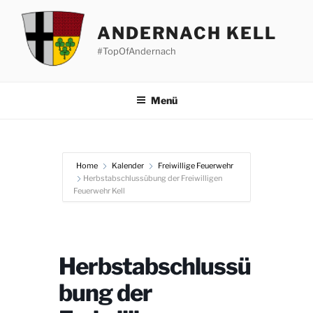
Zum
Inhalt
ANDERNACH KELL
springen
#TopOfAndernach
Menü
Home
Kalender
Freiwillige Feuerwehr
Herbstabschlussübung der Freiwilligen
Feuerwehr Kell
Herbstabschlussü
bung der