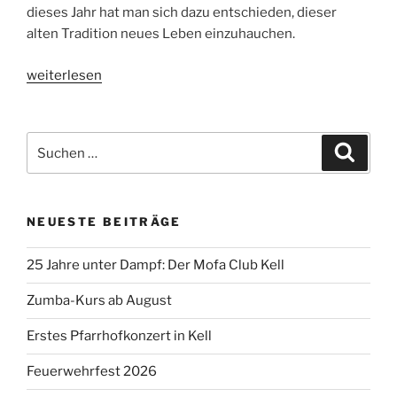
dieses Jahr hat man sich dazu entschieden, dieser
alten Tradition neues Leben einzuhauchen.
„Alte
weiterlesen
Traditionen
leben
in
Suchen
Suche
Kell
nach:
wieder
auf“
NEUESTE BEITRÄGE
25 Jahre unter Dampf: Der Mofa Club Kell
Zumba-Kurs ab August
Erstes Pfarrhofkonzert in Kell
Feuerwehrfest 2026