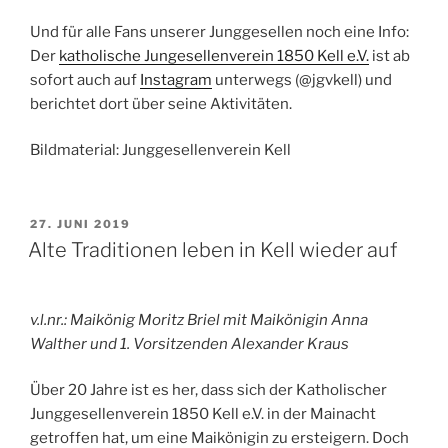
Und für alle Fans unserer Junggesellen noch eine Info:
Der
katholische Jungesellenverein 1850 Kell e.V.
ist ab
sofort auch auf
Instagram
unterwegs (@jgvkell) und
berichtet dort über seine Aktivitäten.
Bildmaterial: Junggesellenverein Kell
VERÖFFENTLICHT
27. JUNI 2019
AM
Alte Traditionen leben in Kell wieder auf
v.l.nr.: Maikönig Moritz Briel mit Maikönigin Anna
Walther und 1. Vorsitzenden Alexander Kraus
Über 20 Jahre ist es her, dass sich der Katholischer
Junggesellenverein 1850 Kell e.V. in der Mainacht
getroffen hat, um eine Maikönigin zu ersteigern. Doch