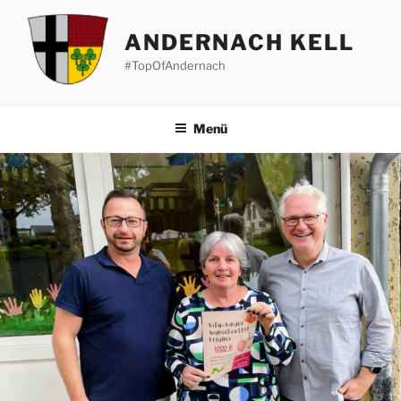
Zum
Inhalt
ANDERNACH KELL
springen
#TopOfAndernach
Menü