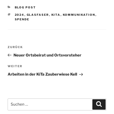
KATEGORIEN
BLOG POST
SCHLAGWÖRTER
2024
,
GLASFASER
,
KITA
,
KOMMUNIKATION
,
SPENDE
Beitragsnavigation
Vorheriger
ZURÜCK
Beitrag
Neuer Ortsbeirat und Ortsvorsteher
Nächster
WEITER
Beitrag
Arbeiten in der KiTa Zauberwiese Kell
Suchen
Suche
nach: