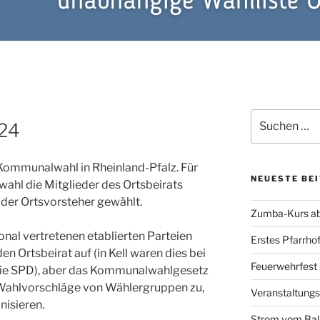
Suchen
24
nach:
Kommunalwahl in Rheinland-Pfalz. Für
NEUESTE BE
ahl die Mitglieder des Ortsbeirats
 der Ortsvorsteher gewählt.
Zumba-Kurs ab
onal vertretenen etablierten Parteien
Erstes Pfarrhof
en Ortsbeirat auf (in Kell waren dies bei
Feuerwehrfest
 die SPD), aber das Kommunalwahlgesetz
Wahlvorschläge von Wählergruppen zu,
Veranstaltung
nisieren.
Strom vom Ba