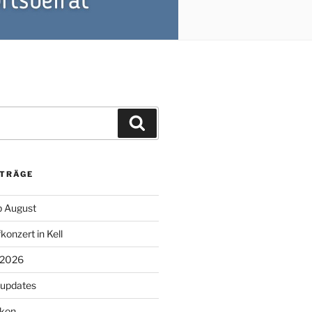
Suchen
ITRÄGE
 August
konzert in Kell
 2026
supdates
lkon