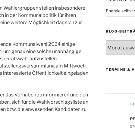
n Wählergruppen stellen insbesondere
Energie selbst
ch in der Kommunalpolitik für ihren
ne weitere Möglichkeit dar, sich zur
BLOG-BEITR
Blog-
stehende Kommunalwahl 2024 einige
Beiträge
um genau eine solche unabhängige
sbeiratswahl aufzustellen.
Aufstellungsversammlung am Mittwoch,
TERMINE & 
ie interessierte Öffentlichkeit eingeladen
ber das Vorhaben zu informieren und den
en, sich für die Wahlvorschlagsliste an
A
len bzw. die anwesenden Kandidaten zu
P
Pf