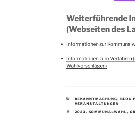
Weiterführende I
(Webseiten des La
Informationen zur Kommunalwa
Informationen zum Verfahren (
Wahlvorschlägen)
KATEGORIEN
BEKANNTMACHUNG
,
BLOG 
VERANSTALTUNGEN
SCHLAGWÖRTER
2023
,
KOMMUNALWAHL
,
O