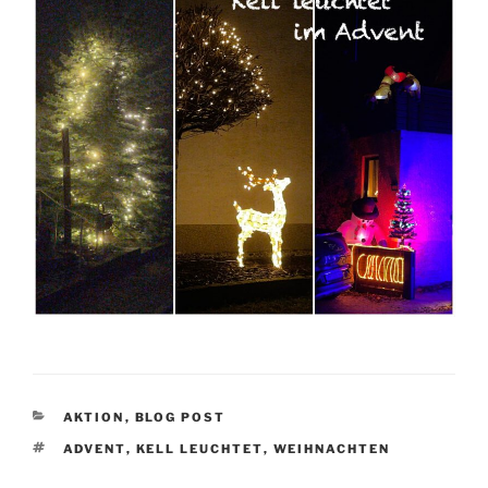
KATEGORIEN
AKTION
,
BLOG POST
SCHLAGWÖRTER
ADVENT
,
KELL LEUCHTET
,
WEIHNACHTEN