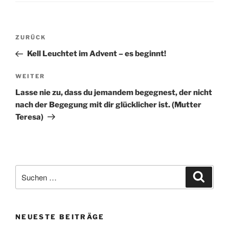
Beitragsnavigation
Vorheriger
ZURÜCK
Beitrag
Kell Leuchtet im Advent – es beginnt!
Nächster
WEITER
Beitrag
Lasse nie zu, dass du jemandem begegnest, der nicht
nach der Begegung mit dir glücklicher ist. (Mutter
Teresa)
Suchen
Suche
nach:
NEUESTE BEITRÄGE