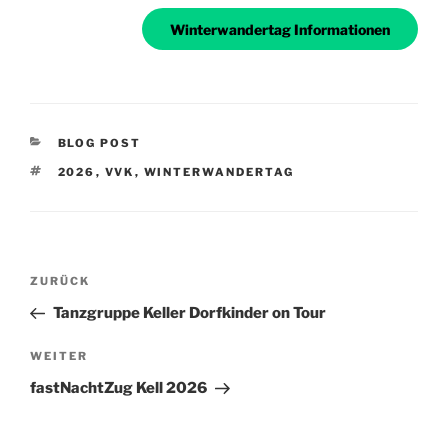
Winterwandertag Informationen
KATEGORIEN
BLOG POST
SCHLAGWÖRTER
2026
,
VVK
,
WINTERWANDERTAG
Beitragsnavigation
Vorheriger
ZURÜCK
Beitrag
Tanzgruppe Keller Dorfkinder on Tour
Nächster
WEITER
Beitrag
fastNachtZug Kell 2026