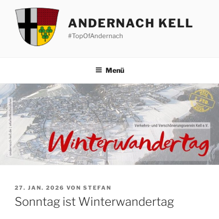
Zum
Inhalt
ANDERNACH KELL
springen
#TopOfAndernach
Menü
VERÖFFENTLICHT
27. JAN. 2026
VON
STEFAN
AM
Sonntag ist Winterwandertag