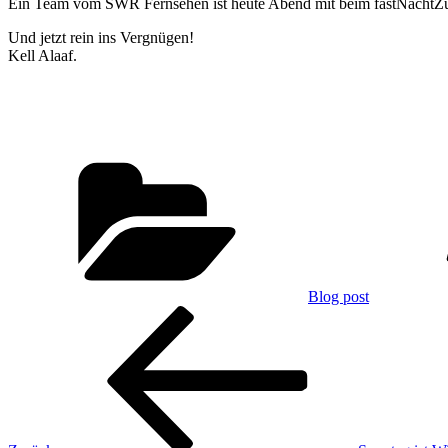
Ein Team vom SWR Fernsehen ist heute Abend mit beim fastNachtZug 
Und jetzt rein ins Vergnügen!
Kell Alaaf.
Kategorien
Blog post
Beitragsnavigation
Vorheriger
Beitrag