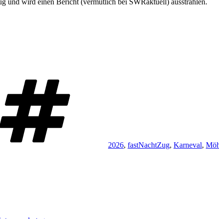
und wird einen Bericht (vermutlich bei SWRaktuell) ausstrahlen.
Schlagwörter
2026
,
fastNachtZug
,
Karneval
,
Möh