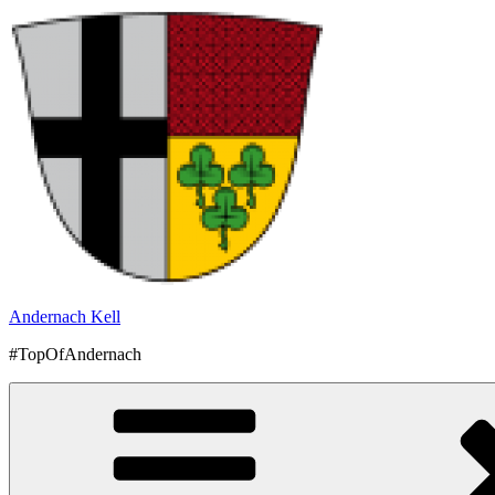
Zum
Inhalt
springen
Andernach Kell
#TopOfAndernach