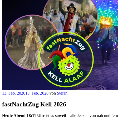
Veröffentlicht
13. Feb. 2026
15. Feb. 2026
von
Stefan
am
fastNachtZug Kell 2026
Heute Abend 18:11 Uhr ist es soweit
– alle Jecken von nah und fer