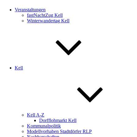
Veranstaltungen
fastNachtZug Kell
Winterwandertag Kell
Kell
Kell A-Z
Dorfflohmarkt Kell
Kommunalpolitik
Modellvorhaben Stadtdörfer RLP
Nachbarschaften