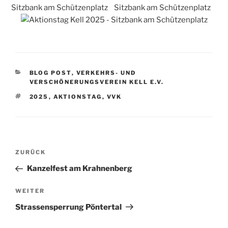
KATEGORIEN
BLOG POST
,
VERKEHRS- UND
VERSCHÖNERUNGSVEREIN KELL E.V.
SCHLAGWÖRTER
2025
,
AKTIONSTAG
,
VVK
Beitragsnavigation
Vorheriger
ZURÜCK
Beitrag
Kanzelfest am Krahnenberg
Nächster
WEITER
Beitrag
Strassensperrung Pöntertal