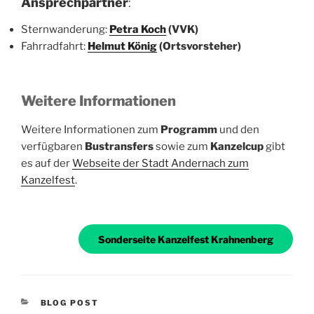
Ansprechpartner
:
Sternwanderung:
Petra Koch
(VVK)
Fahrradfahrt:
Helmut König
(Ortsvorsteher)
Weitere Informationen
Weitere Informationen zum
Programm
und den
verfügbaren
Bustransfers
sowie zum
Kanzelcup
gibt
es auf der
Webseite der Stadt Andernach zum
Kanzelfest
.
Sonderseite Kanzelfest Krahnenberg
KATEGORIEN
BLOG POST