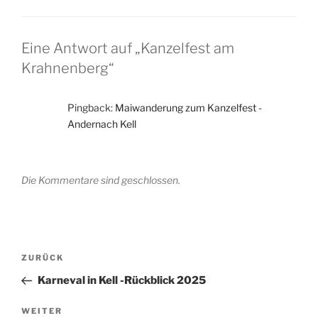
Eine Antwort auf „Kanzelfest am
Krahnenberg“
Pingback:
Maiwanderung zum Kanzelfest -
Andernach Kell
Die Kommentare sind geschlossen.
Beitragsnavigation
Vorheriger
ZURÜCK
Beitrag
Karneval in Kell -Rückblick 2025
Nächster
WEITER