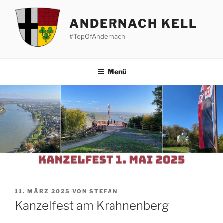
Zum
Inhalt
ANDERNACH KELL
springen
#TopOfAndernach
Menü
VERÖFFENTLICHT
11. MÄRZ 2025
VON
STEFAN
AM
Kanzelfest am Krahnenberg