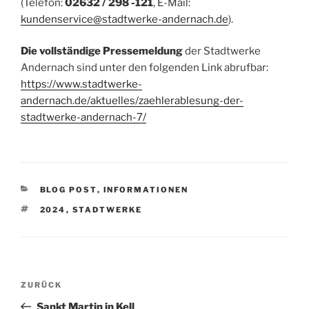
(Telefon:
02632 / 298 -121
, E-Mail:
kundenservice@stadtwerke-andernach.de
).
Die vollständige Pressemeldung
der Stadtwerke
Andernach sind unter den folgenden Link abrufbar:
https://www.stadtwerke-
andernach.de/aktuelles/zaehlerablesung-der-
stadtwerke-andernach-7/
KATEGORIEN
BLOG POST
,
INFORMATIONEN
SCHLAGWÖRTER
2024
,
STADTWERKE
Beitragsnavigation
Vorheriger
ZURÜCK
Beitrag
Sankt Martin in Kell