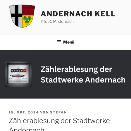
Zum
Inhalt
ANDERNACH KELL
springen
#TopOfAndernach
Menü
VERÖFFENTLICHT
18. OKT. 2024
VON
STEFAN
AM
Zählerablesung der Stadtwerke
Andernach