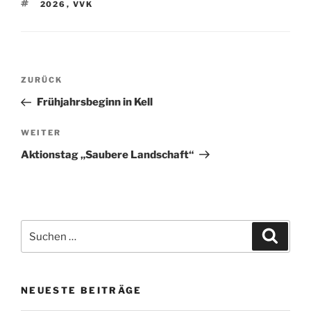
SCHLAGWÖRTER
2026
,
VVK
Beitragsnavigation
Vorheriger
ZURÜCK
Beitrag
Frühjahrsbeginn in Kell
Nächster
WEITER
Beitrag
Aktionstag „Saubere Landschaft“
Suchen
Suche
nach:
NEUESTE BEITRÄGE