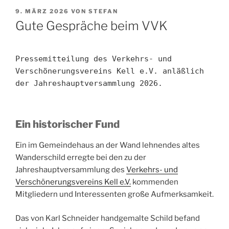
VERÖFFENTLICHT
9. MÄRZ 2026
VON
STEFAN
AM
Gute Gespräche beim VVK
Pressemitteilung des Verkehrs- und 
Verschönerungsvereins Kell e.V. anläßlich 
der Jahreshauptversammlung 2026.
Ein historischer Fund
Ein im Gemeindehaus an der Wand lehnendes altes
Wanderschild erregte bei den zu der
Jahreshauptversammlung des
Verkehrs- und
Verschönerungsvereins Kell e.V.
kommenden
Mitgliedern und Interessenten große Aufmerksamkeit.
Das von Karl Schneider handgemalte Schild befand