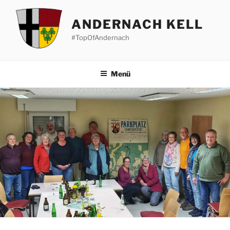
Zum
Inhalt
ANDERNACH KELL
springen
#TopOfAndernach
Menü