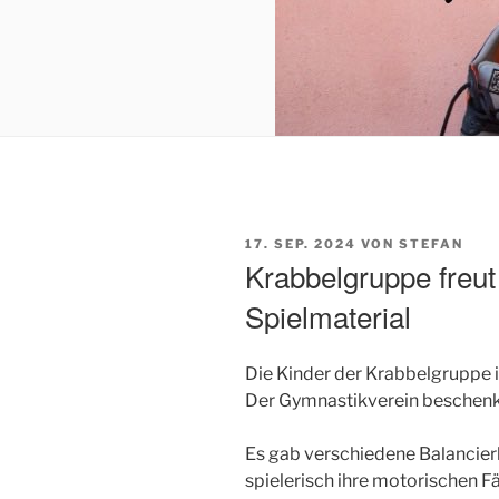
VERÖFFENTLICHT
17. SEP. 2024
VON
STEFAN
AM
Krabbelgruppe freut
Spielmaterial
Die Kinder der Krabbelgruppe i
Der Gymnastikverein beschenkt
Es gab verschiedene Balancierb
spielerisch ihre motorischen F