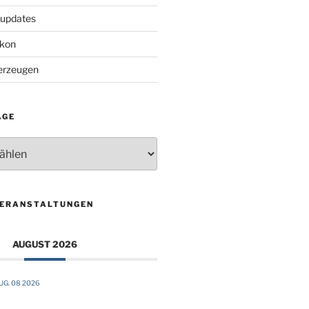
supdates
lkon
 erzeugen
ÄGE
VERANSTALTUNGEN
AUGUST 2026
UG. 08 2026