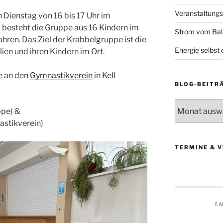
Veranstaltung
n Dienstag von 16 bis 17 Uhr im
ll besteht die Gruppe aus 16 Kindern im
Strom vom Ba
ahren. Das Ziel der Krabbelgruppe ist die
Energie selbst
en und ihren Kindern im Ort.
e an den
Gymnastikverein
in Kell
BLOG-BEITR
Blog-
ppe) &
Beiträge
astikverein)
TERMINE & 
A