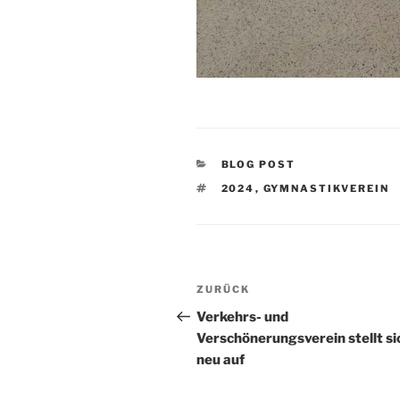
KATEGORIEN
BLOG POST
SCHLAGWÖRTER
2024
,
GYMNASTIKVEREIN
Beitragsnavigation
Vorheriger
ZURÜCK
Beitrag
Verkehrs- und
Verschönerungsverein stellt si
neu auf