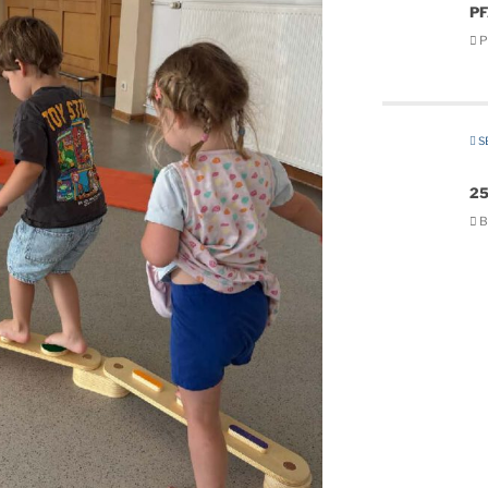
P
Pf
SE
25
B