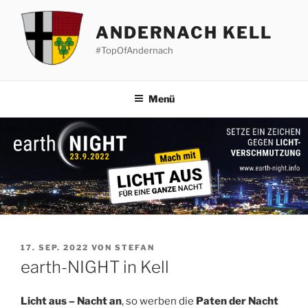
Zum
Inhalt
ANDERNACH KELL
springen
#TopOfAndernach
Menü
VERÖFFENTLICHT
17. SEP. 2022
VON
STEFAN
AM
earth-NIGHT in Kell
Licht aus – Nacht an
, so werben die
Paten der Nacht