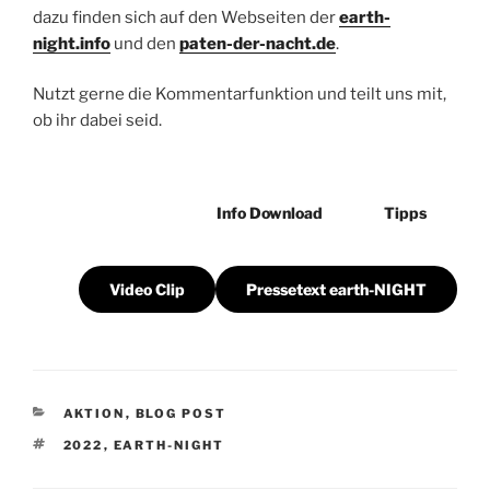
dazu finden sich auf den Webseiten der
earth-
night.info
und den
paten-der-nacht.de
.
Nutzt gerne die Kommentarfunktion und teilt uns mit,
ob ihr dabei seid.
Info Download
Tipps
Video Clip
Pressetext earth-NIGHT
KATEGORIEN
AKTION
,
BLOG POST
SCHLAGWÖRTER
2022
,
EARTH-NIGHT