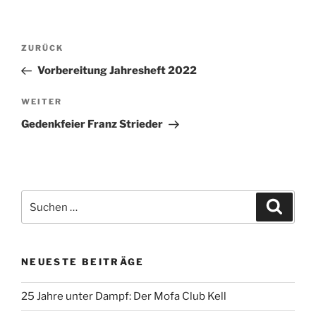
Beitragsnavigation
Vorheriger
ZURÜCK
Beitrag
Vorbereitung Jahresheft 2022
Nächster
WEITER
Beitrag
Gedenkfeier Franz Strieder
Suchen
Suche
nach:
NEUESTE BEITRÄGE
25 Jahre unter Dampf: Der Mofa Club Kell