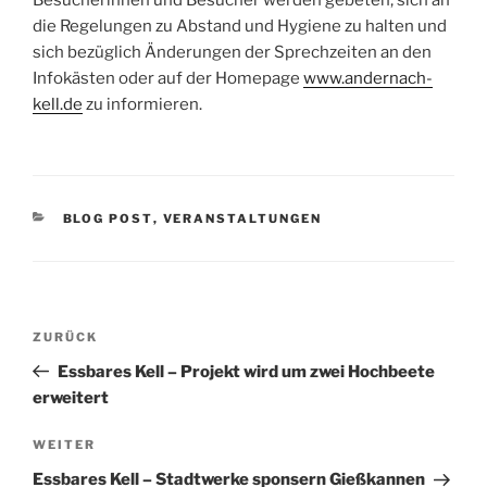
Besucherinnen und Besucher werden gebeten, sich an
die Regelungen zu Abstand und Hygiene zu halten und
sich bezüglich Änderungen der Sprechzeiten an den
Infokästen oder auf der Homepage
www.andernach-
kell.de
zu informieren.
KATEGORIEN
BLOG POST
,
VERANSTALTUNGEN
Beitragsnavigation
Vorheriger
ZURÜCK
Beitrag
Essbares Kell – Projekt wird um zwei Hochbeete
erweitert
Nächster
WEITER
Beitrag
Essbares Kell – Stadtwerke sponsern Gießkannen