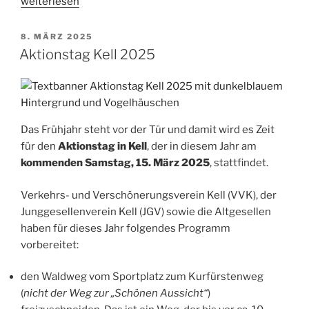
„Rückblick
weiterlesen
Aktionstag
2025“
VERÖFFENTLICHT
8. MÄRZ 2025
AM
Aktionstag Kell 2025
Das Frühjahr steht vor der Tür und damit wird es Zeit
für den
Aktionstag in Kell
, der in diesem Jahr am
kommenden Samstag, 15. März 2025
, stattfindet.
Verkehrs- und Verschönerungsverein Kell (VVK), der
Junggesellenverein Kell (JGV) sowie die Altgesellen
haben für dieses Jahr folgendes Programm
vorbereitet:
den Waldweg vom Sportplatz zum Kurfürstenweg
(
nicht der Weg zur „Schönen Aussicht“
)