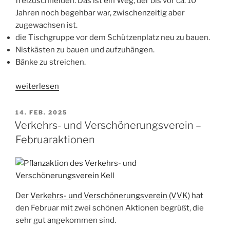
freizuschneiden. Das ist ein Weg, der bis vor ca. 10
Jahren noch begehbar war, zwischenzeitig aber
zugewachsen ist.
die Tischgruppe vor dem Schützenplatz neu zu bauen.
Nistkästen zu bauen und aufzuhängen.
Bänke zu streichen.
„Aktionstag
weiterlesen
Kell
2025“
VERÖFFENTLICHT
14. FEB. 2025
AM
Verkehrs- und Verschönerungsverein –
Februaraktionen
Der
Verkehrs- und Verschönerungsverein (VVK)
hat
den Februar mit zwei schönen Aktionen begrüßt, die
sehr gut angekommen sind.