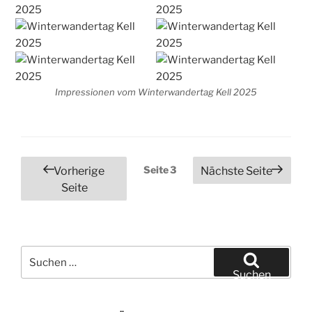
Impressionen vom Winterwandertag Kell 2025
Seitennummerierung
Seite
3
Vorherige
Nächste Seite
der
Seite
Beiträge
Suchen
nach:
Suchen