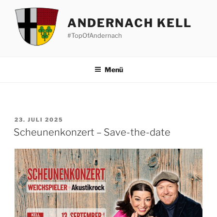
Zum
Inhalt
ANDERNACH KELL
springen
#TopOfAndernach
Menü
VERÖFFENTLICHT
23. JULI 2025
AM
Scheunenkonzert – Save-the-date