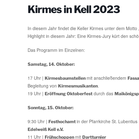
Kirmes in Kell 2023
In diesem Jahr findet die Keller Kirmes unter dem Motto
Highlight in diesem Jahr: Eine Kirmes-Jury kürt den schö
Das Programm im Einzelnen:
Samstag, 14. Oktober:
17 Uhr |
mit anschließendem
Kirmesbaumstellen
Fass
Begleitung von
.
Kirmesmusikanten
19 Uhr |
durch das
Eröffnung Oktoberfest
Maikönigsp
Sonntag, 15. Oktober:
9:30 Uhr |
in der Pfarrkirche St. Lubentiu
Festhochamt
Edelweiß Kell e.V.
11 Uhr |
mit
Frühschoppen
Dartturnier