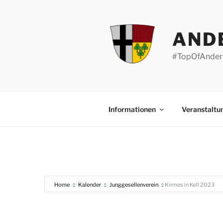
Zum
Inhalt
springen
AND
#TopOfAnder
Informationen
Veranstaltu
Home
Kalender
Junggesellenverein
Kirmes in Kell 2023