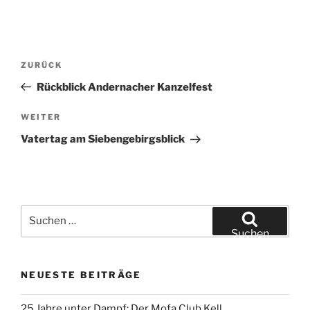
Beitragsnavigation
Vorheriger
ZURÜCK
Beitrag
Rückblick Andernacher Kanzelfest
Nächster
WEITER
Beitrag
Vatertag am Siebengebirgsblick
Suchen
nach:
Suchen
NEUESTE BEITRÄGE
25 Jahre unter Dampf: Der Mofa Club Kell