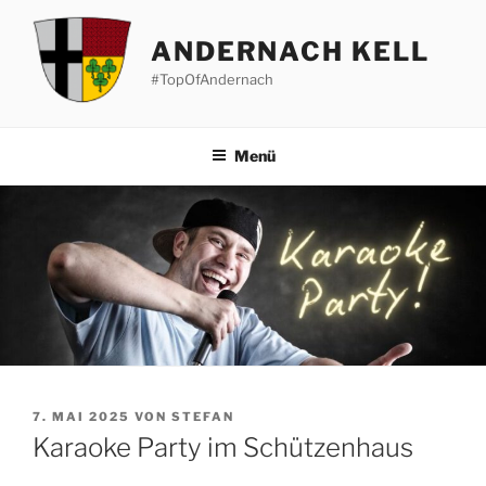
Zum
Inhalt
ANDERNACH KELL
springen
#TopOfAndernach
Menü
VERÖFFENTLICHT
7. MAI 2025
VON
STEFAN
AM
Karaoke Party im Schützenhaus