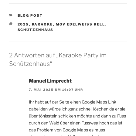
KATEGORIEN
BLOG POST
SCHLAGWÖRTER
2025
,
KARAOKE
,
MGV EDELWEISS KELL
,
SCHÜTZENHAUS
2 Antworten auf „Karaoke Party im
Schützenhaus“
Manuel Limprecht
7. MAI 2025 UM 16:07 UHR
Ihr habt auf der Seite einen Google Maps Link
dabei den würde ich ganz schnell löschen da er sie
über tönisstein schicken möchte und dann zu Fuss
durch den Wald über einen Fussweg hoch das ist
das Problem von Google Maps es muss