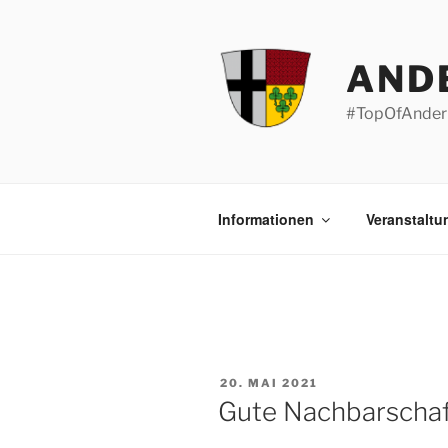
Zum
Inhalt
springen
AND
#TopOfAnder
Informationen
Veranstaltu
VERÖFFENTLICHT
20. MAI 2021
AM
Gute Nachbarschaf