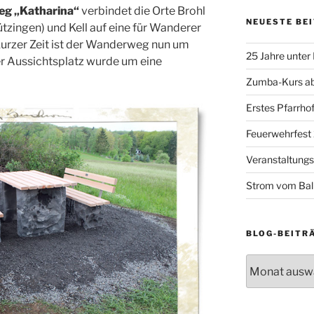
g „Katharina“
verbindet die Orte Brohl
NEUESTE BE
ützingen) und Kell auf eine für Wanderer
 kurzer Zeit ist der Wanderweg nun um
25 Jahre unter
ller Aussichtsplatz wurde um eine
Zumba-Kurs ab
Erstes Pfarrhof
Feuerwehrfest
Veranstaltung
Strom vom Ba
BLOG-BEITR
Blog-
Beiträge