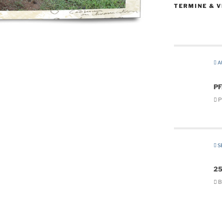
TERMINE & 
A
P
Pf
SE
25
B