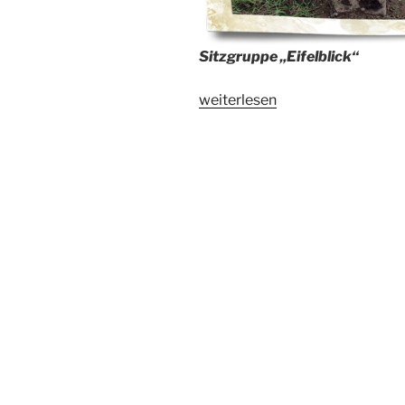
Sitzgruppe „Eifelblick“
„Gute
weiterlesen
Nachbarschaft
–
neue
Sitzgruppe“