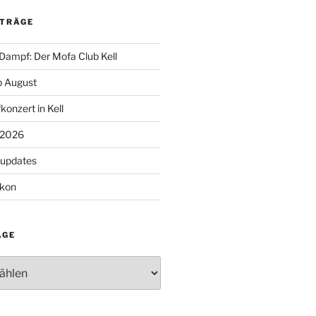
ITRÄGE
 Dampf: Der Mofa Club Kell
 August
konzert in Kell
 2026
supdates
lkon
ÄGE