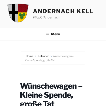
Zum
Inhalt
ANDERNACH KELL
springen
#TopOfAndernach
Menü
Home
Kalender
Wünschewagen –
Kleine Spende, große Tat
Wünschewagen –
Kleine Spende,
große Tat