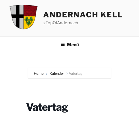
Zum
Inhalt
ANDERNACH KELL
springen
#TopOfAndernach
Menü
Home
Kalender
Vatertag
Vatertag