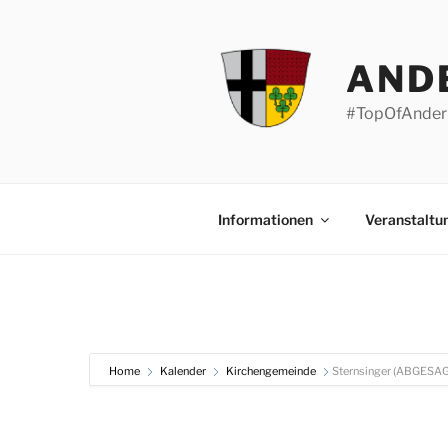
Zum
Inhalt
springen
AND
#TopOfAnder
Informationen
Veranstaltu
Home
Kalender
Kirchengemeinde
Sternsinger (ABGESAG