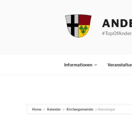
Zum
Inhalt
springen
AND
#TopOfAnder
Informationen
Veranstaltu
Home
Kalender
Kirchengemeinde
Sternsinger