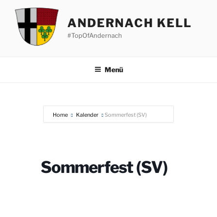
Zum
Inhalt
ANDERNACH KELL
springen
#TopOfAndernach
Menü
Home
Kalender
Sommerfest (SV)
Sommerfest (SV)