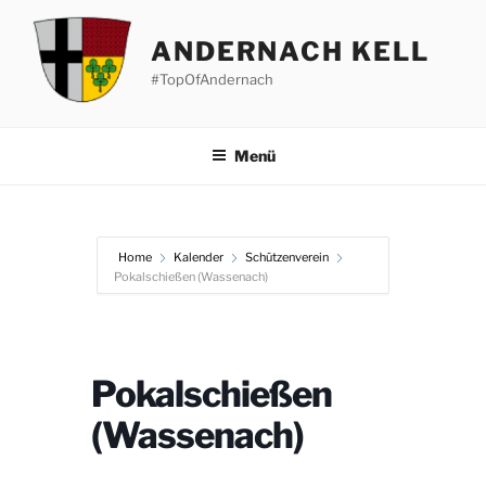
Zum
Inhalt
ANDERNACH KELL
springen
#TopOfAndernach
Menü
Home
Kalender
Schützenverein
Pokalschießen (Wassenach)
Pokalschießen
(Wassenach)