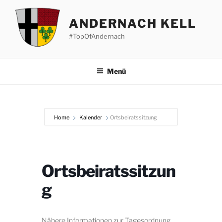
Zum
Inhalt
ANDERNACH KELL
springen
#TopOfAndernach
Menü
Home
Kalender
Ortsbeiratssitzung
Ortsbeiratssitzun
g
Nähere Informationen zur Tagesordnung