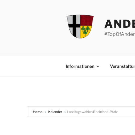
Zum
Inhalt
springen
AND
#TopOfAnder
Informationen
Veranstaltu
Home
Kalender
Landtagswahlen Rheinland-Pfalz