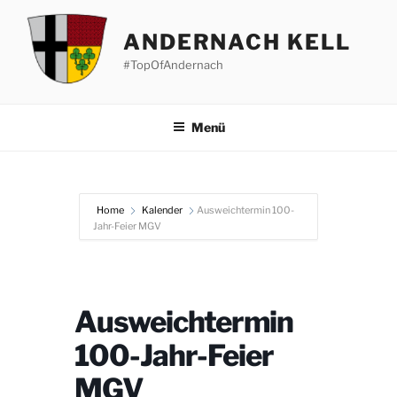
Zum
Inhalt
ANDERNACH KELL
springen
#TopOfAndernach
Menü
Home
Kalender
Ausweichtermin 100-
Jahr-Feier MGV
Ausweichtermin
100-Jahr-Feier
MGV