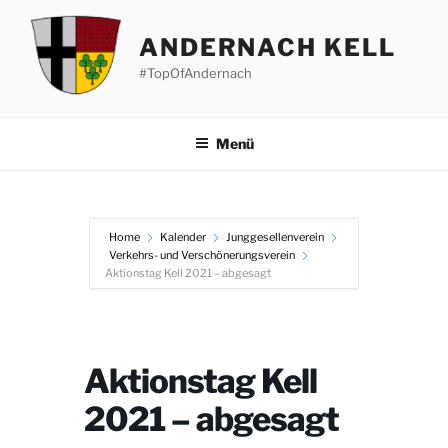
Zum
Inhalt
ANDERNACH KELL
springen
#TopOfAndernach
Menü
Home
Kalender
Junggesellenverein
Verkehrs- und Verschönerungsverein
Aktionstag Kell 2021 – abgesagt
Aktionstag Kell
2021 – abgesagt