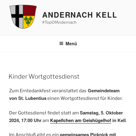
Zum
Inhalt
ANDERNACH KELL
springen
#TopOfAndernach
Menü
Kinder Wortgottesdienst
Gemeindeteam
Zum Erntedankfest veranstaltet das
von St. Lubentius
einen Wortgottesdienst für Kinder.
Samstag, 5. Oktober
Der Gottesdienst findet statt am
2024, 17:00 Uhr
Kapellchen am Geishügelhof
in Kell
am
.
gemeinsames Picknick mit
Im Anschluß gibt es ein