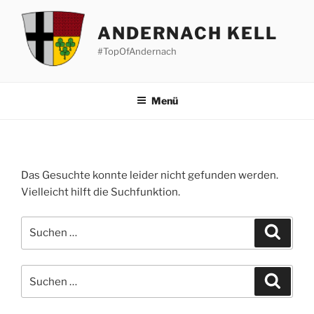
Zum
Inhalt
ANDERNACH KELL
springen
#TopOfAndernach
Menü
Das Gesuchte konnte leider nicht gefunden werden.
Vielleicht hilft die Suchfunktion.
Suchen
Suche
nach:
Suchen
Suche
nach: