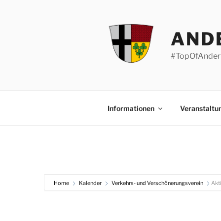
Zum
Inhalt
springen
AND
#TopOfAnder
Informationen
Veranstaltu
Home
Kalender
Verkehrs- und Verschönerungsverein
Akt